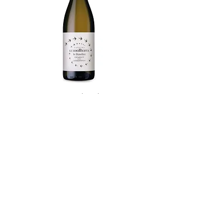
Piemonte Chardonnay
Le Rondini