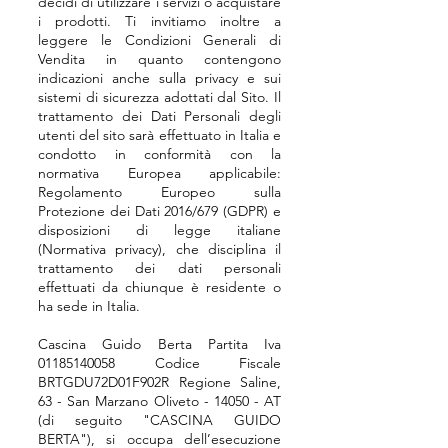
de
cidi di utilizzare i servizi o acquistare
i prodotti. Ti invitiamo inoltre a
leggere le Condizioni Generali di
Vendita in quanto contengono
indicazioni anche sulla privacy e sui
sistemi di sicurezza adottati dal Sito. Il
trattamento dei Dati Personali degli
utenti del sito sarà effettuato in Italia e
condotto in conformità con la
normativa Europea applicabile:
Regolamento Europeo sulla
Protezione dei Dati 2016/679 (GDPR) e
disposizioni di legge italiane
(Normativa privacy), che disciplina il
trattamento dei dati personali
effettuati da chiunque è residente o
ha sede in Italia.
Cascina Guido Berta Partita Iva
01185140058
Codice Fiscale
BRTGDU72D01F902R Regione Saline,
63 - San Marzano Oliveto - 14050 - AT
(di seguito "CASCINA GUIDO
BERTA"), si occupa dell’esecuzione