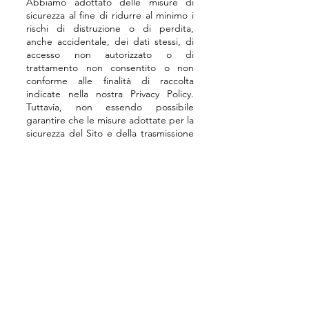
Abbiamo adottato delle misure di
sicurezza al fine di ridurre al minimo i
rischi di distruzione o di perdita,
anche accidentale, dei dati stessi, di
accesso non autorizzato o di
trattamento non consentito o non
conforme alle finalità di raccolta
indicate nella nostra Privacy Policy.
Tuttavia, non essendo possibile
garantire che le misure adottate per la
sicurezza del Sito e della trasmissione
dei dati e delle informazioni sul Sito
stesso limitino o escludano qualsiasi
rischio di accesso non consentito o di
dispersione dei dati, ti invitiamo di
assicurarti che il tuo computer sia
dotato di software antivirus aggiornati
per la protezione della trasmissione in
rete di dati, sia in entrata sia in uscita.
7 - IL TUO DIRITTO DI ACCESSO AI
DATI ED ALTRI DIRITTI
Così come previsto dagli articoli 15 -
22 del GDPR, hai sempre il diritto di