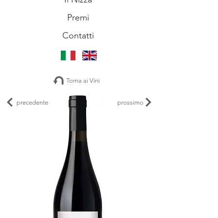
Premi
Contatti
Torna ai Vini
precedente
prossimo