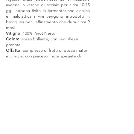
avviene in vasche di acciaio per circa 10-15
gg., appena finita la fermentazione alcolica
e malolattica i vini vengono introdotti in
barriques per l’affinamento che dura circa 9
mesi.
Vitigno:
100% Pinot Nero.
Colore:
rosso brillante, con lievi riflessi
granata.
Olfatto:
complesso di frutti di bosco maturi
e ciliegie, con piacevoli note speziate di
pepe e cuoio
.
Gusto:
gusto morbido ed armonioso, molto
equilibrato con una buona persistenza e, un
retrogusto lievemente tannico e vellutato.
Anno di impianto:
1980-2000
.
Produzione per ettaro:
80 QL.
Formati disponibili:
Bo
ttiglia da 750 ml