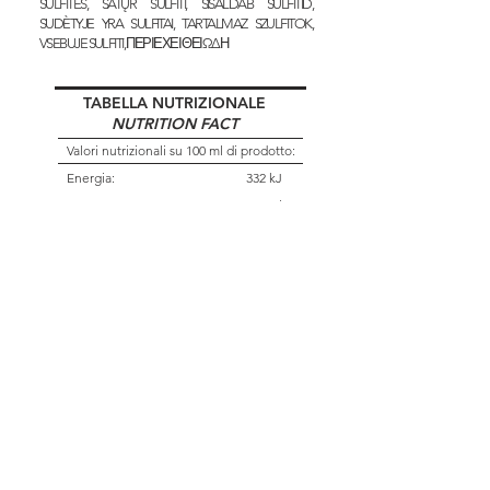
SULFITES, SATŲR SULFITI, SISALDAB SULFITID,
SUDÈTYJE YRA SULFITAI, TARTALMAZ SZULFITOK,
VSEBUJE SULFITI, ΠΕΡΙΕΧΕΙ ΘΕΙΩΔΗ
TABELLA NUTRIZIONALE
NUTRITION FACT
Valori nutrizionali su 100 ml di prodotto:
Energia:
332 kJ
80 Kcal
Carboidrati:
1,2 g
Di cui zuccheri:
0 g
Grassi:
0 g
Di cui acidi grassi saturi:
0 g
Proteine:
0 g
Sale:
0 g